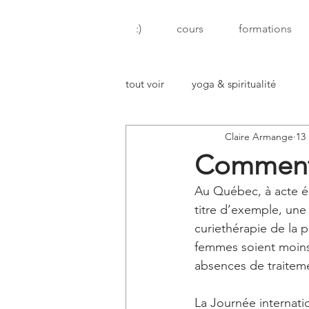
:)
cours
formations
tout voir
yoga & spiritualité
Claire Armange
13
Comment 
Au Québec, à acte é
titre d’exemple, une
curiethérapie de la p
femmes soient moins 
absences de traiteme
La Journée internati