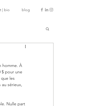
 | bio
blog
un homme. À 
0 $ pour une 
 que les 
 au sérieux, 
e. Nulle part 