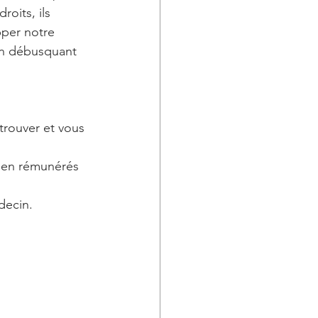
oits, ils 
pper notre 
 en débusquant 
etrouver et vous 
ien rémunérés 
decin.