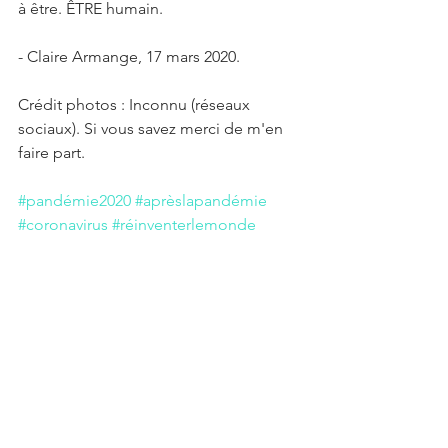
à être. ÊTRE humain.
- Claire Armange, 17 mars 2020.
Crédit photos : Inconnu (réseaux 
sociaux). Si vous savez merci de m'en 
faire part.
#pandémie2020
#aprèslapandémie
#coronavirus
#réinventerlemonde
#laviepostpandémie
#croireenlavenir
#décroissance
#clairearmange