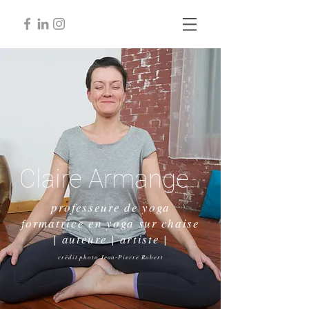
Claire Armange
professeure de yoga
formatrice en yoga sur chaise
| auteure | artiste |
crédit photo Jean-Pierre Robert