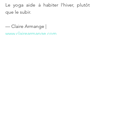
Le yoga aide à habiter l’hiver, plutôt 
que le subir.
— Claire Armange | 
www.clairearmange.com
Voir tout
Posts récents