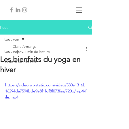
Post
tout voir
Claire Armange
tout voir
22 janv.
1 min de lecture
Les bienfaits du yoga en
yoga & spiritualité
hiver
https://video.wixstatic.com/video/530e13_6b
16294da7594bde9e8f1fdf8f073faa/720p/mp4/f
ile.mp4