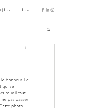
 | bio
blog
t le bonheur. Le 
t qui se 
eureux il faut 
e ne pas passer 
 Cette photo 